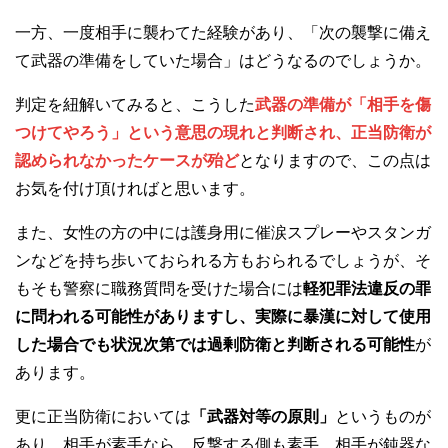
一方、一度相手に襲わてた経験があり、「次の襲撃に備え
て武器の準備をしていた場合」はどうなるのでしょうか。
判定を紐解いてみると、こうした
武器の準備が「相手を傷
つけてやろう」という意思の現れと判断され、正当防衛が
認められなかったケースが殆ど
となりますので、この点は
お気を付け頂ければと思います。
また、女性の方の中には護身用に催涙スプレーやスタンガ
ンなどを持ち歩いておられる方もおられるでしょうが、そ
もそも警察に職務質問を受けた場合には
軽犯罪法違反の罪
に問われる可能性がありますし、実際に暴漢に対して使用
した場合でも状況次第では過剰防衛と判断される可能性
が
あります。
更に正当防衛においては
「武器対等の原則」
というものが
あり、相手が素手なら、反撃する側も素手、相手が鈍器な