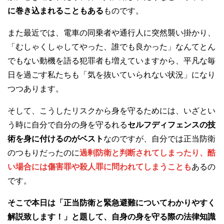
に巻き込まれることもある
ものです。
また最近では、電車の同乗者や通行人に突然襲い掛かり、
「むしゃくしゃしてやった、誰でも良かった」なんてとん
でもない動機を語る犯罪者も増えていますから、平凡な毎
日を過ごす私たちも「気を抜いていられない状況」になり
つつあります。
そして、こうしたリスクから身を守るためには、いざとい
う時に自分で自分の身を守るれる
セルフディフェンスの技
術を身に付けるのがベスト
なのですが、自分では正当防衛
のつもりだったのに
過剰防衛と判断されてしまったり、酷
い場合には傷害罪や殺人罪に問われてしまうことも
あるの
です。
そこで本日は「
正当防衛と緊急避難
についてわかりやすく
解説致します！」と題して、自身の身を守る際の法律知識