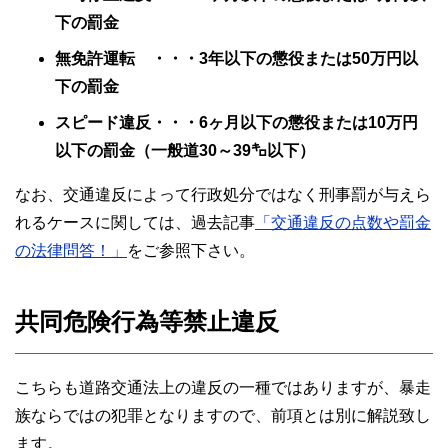
下の罰金
無免許運転 ・・・3年以下の懲役または50万円以
下の罰金
スピード違反・・・6ヶ月以下の懲役または10万円
以下の罰金（一般道30～39㌔以下）
なお、交通違反によって行政処分ではなく刑事罰が与えら
れるケースに関しては、過去記事
「交通違反の点数や罰金
の法律問答！」
をご参照下さい。
共同危険行為等禁止違反
こちらも道路交通法上の違反の一種ではありますが、暴走
族ならではの犯罪となりますので、前項とは別に解説致し
ます。