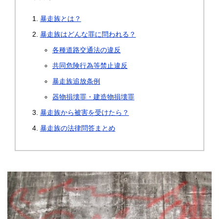
暴走族とは？
暴走族はどんな罪に問われる？
各種道路交通法の違反
共同危険行為等禁止違反
暴走族追放条例
器物損壊罪・建造物損壊罪
暴走族から被害を受けたら？
暴走族の法律問答まとめ