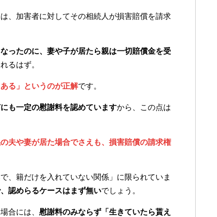
には、加害者に対してその相続人が損害賠償を請求
くなったのに、妻や子が居たら親は一切賠償金を受
られるはず。
もある」というのが正解
です。
どにも一定の慰謝料を認めています
から、この点は
係の夫や妻が居た場合でさえも、損害賠償の請求権
然で、籍だけを入れていない関係」に限られていま
で、認めらるケースはまず無い
でしょう。
る場合には、
慰謝料のみならず「生きていたら貰え