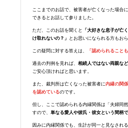
ここまでのお話で、被害者が亡くなった場合
できるとお話して参りました。
ただ、このお話を聞くと
「大好きな息子が亡
け取れないの？」
とお思いになられる方もお
この疑問に対する答えは、
「認められること
過去の判例を見れば、
相続人ではない両親な
ご安心頂ければと思います。
また、裁判所は亡くなった被害者に
内縁の関
を認めている
のです。
但し、ここで認められる内縁関係は「夫婦同
すので、
単なる愛人や彼氏・彼女という間柄
因みに内縁関係でも、生計が同一と見なされ