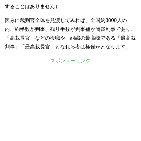
することはありません）
因みに裁判官全体を見渡してみれば、全国約3000人の
内、約半数が判事、残り半数が判事補か簡裁判事であり、
「高裁長官」などの役職や、組織の最高峰である「最高裁
判事」「最高裁長官」となれる者は極僅かとなります。
スポンサーリンク