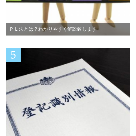
ＰＬ法とは？わかりやすく解説致します！