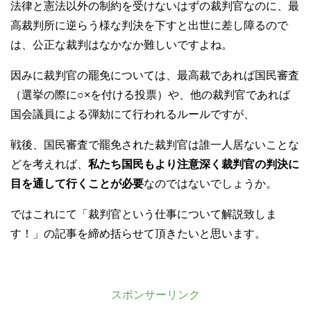
法律と憲法以外の制約を受けないはずの裁判官なのに、最
高裁判所に逆らう様な判決を下すと出世に差し障るので
は、公正な裁判はなかなか難しいですよね。
因みに裁判官の罷免については、最高裁であれば国民審査
（選挙の際に○×を付ける投票）や、他の裁判官であれば
国会議員による弾劾にて行われるルールですが、
戦後、国民審査で罷免された裁判官は誰一人居ないことな
どを考えれば、
私たち国民もより注意深く裁判官の判決に
目を通して行くことが必要
なのではないでしょうか。
ではこれにて「裁判官という仕事について解説致しま
す！」の記事を締め括らせて頂きたいと思います。
スポンサーリンク