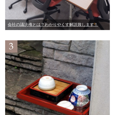
会社の議決権とは？わかりやくす解説致します！