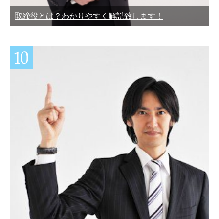
取締役とは？わかりやすく解説致します！