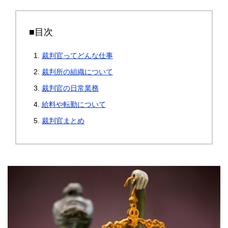
■目次
裁判官ってどんな仕事
裁判所の組織について
裁判官の日常業務
給料や転勤について
裁判官まとめ