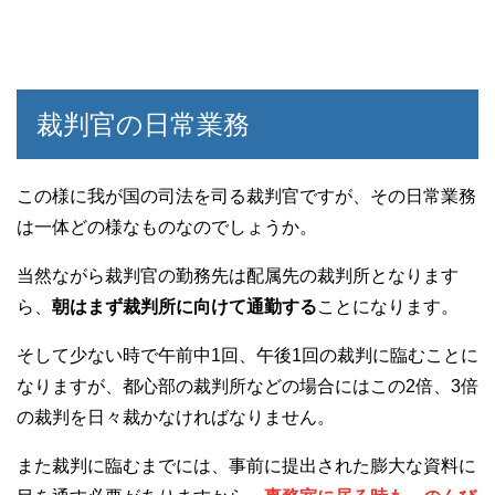
裁判官の日常業務
この様に我が国の司法を司る裁判官ですが、その日常業務
は一体どの様なものなのでしょうか。
当然ながら裁判官の勤務先は配属先の裁判所となります
ら、
朝はまず裁判所に向けて通勤する
ことになります。
そして少ない時で午前中1回、午後1回の裁判に臨むことに
なりますが、都心部の裁判所などの場合にはこの2倍、3倍
の裁判を日々裁かなければなりません。
また裁判に臨むまでには、事前に提出された膨大な資料に