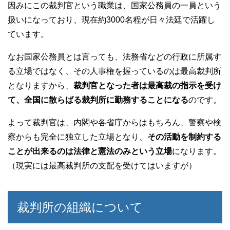
因みにこの裁判官という職業は、国家公務員の一員という
扱いになっており、現在約3000名程が日々法廷で活躍し
ています。
なお国家公務員とは言っても、法務省などの行政に所属す
る立場ではなく、その人事権を握っているのは最高裁判所
となりますから、
裁判官となった者は最高裁の指示を受け
て、全国に散らばる裁判所に勤務することになる
のです。
よって裁判官は、内閣や各省庁からはもちろん、警察や検
察からも完全に独立した立場となり、
その活動を制約する
ことが出来るのは法律と憲法のみという立場
になります。
（現実には最高裁判所の支配を受けてはいますが）
裁判所の組織について