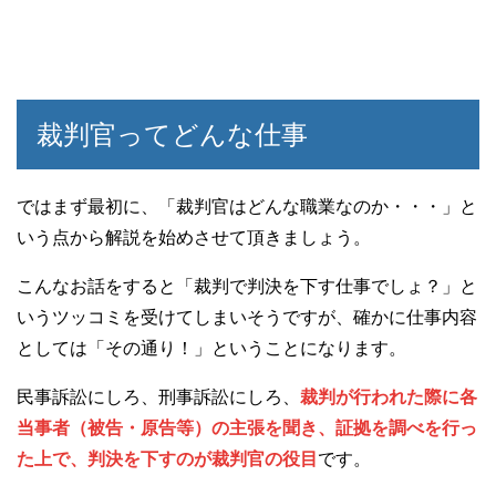
裁判官ってどんな仕事
ではまず最初に、「裁判官はどんな職業なのか・・・」と
いう点から解説を始めさせて頂きましょう。
こんなお話をすると「裁判で判決を下す仕事でしょ？」と
いうツッコミを受けてしまいそうですが、確かに仕事内容
としては「その通り！」ということになります。
民事訴訟にしろ、刑事訴訟にしろ、
裁判が行われた際に各
当事者（被告・原告等）の主張を聞き、証拠を調べを行っ
た上で、判決を下すのが裁判官の役目
です。