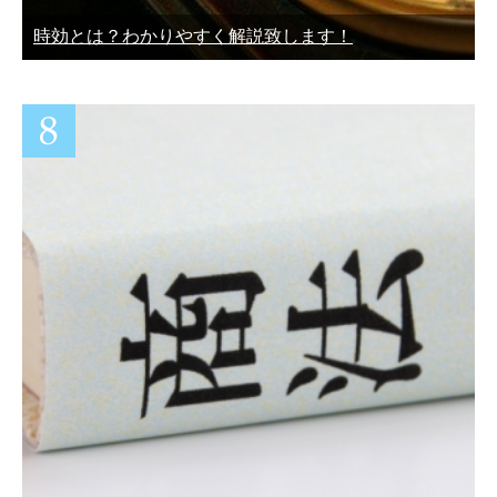
時効とは？わかりやすく解説致します！