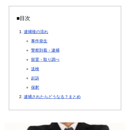
■目次
逮捕後の流れ
事件発生
警察到着・逮捕
留置・取り調べ
送検
起訴
保釈
逮捕されたらどうなる？まとめ