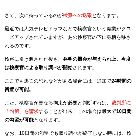
さて、次に待っているのが
検察への送致
となります。
最近では人気テレビドラマなどで検察官という職業がクロ
ーズアップされていますが、あの検察官の下に身柄を移さ
れるのです。
検察に引き渡された後も、
弁明の機会が与えられ上、今度
は検察官による取り調べが開始
されます。
ここでも逃亡の恐れなどがある場合には、追加で
24時間の
留置が可能。
また、検察官が更なる拘束が必要と判断すれば、
裁判所に
「勾留」を請求
することが出来、この場合は
最大で10日間
の勾留が可能
となります。
なお、10日間の勾留でも取り調べが終了しない時には、検