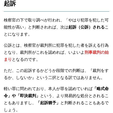
起訴
検察官の下で取り調べが行われ、「やはり犯罪を犯した可
能性が高い」と判断されれば、次は
起訴（公訴）される
こ
とになります。
公訴とは、検察官が裁判所に犯罪を犯した者を訴える行為
となり、裁判所がこれを認めれば、いよいよ
刑事裁判の始
まり
となるのです。
ただ、この起訴するかどうか段階での判断は、『裁判をす
るか、しないか』という二択となる訳ではありません。
軽い罪に問われており、本人が罪を認めていれば
「略式命
令」や「即決裁判」
という、より簡易的な処分とされるこ
ともありますし、
「起訴猶予」
と判断されることもあるで
しょう。