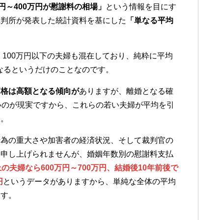
万円～400万円が慰謝料の相場」
という情報を目にす
裁判所が発表した統計資料を基にした
「単なる平均
、100万円以下の夫婦も混在しており、純粋に平均
になるというだけのことなのです。
価格は高額となる傾向が
ありますが、離婚となる確
いのが現実ですから、これらの若い夫婦が平均を引
う。
行為の重大さや加害者の経済状況、そして裁判官の
は申し上げられませんが、婚姻年数別の慰謝料支払
上の夫婦なら600万円～700万円、結婚後10年前後で
円
というデータがありますから、単純な全体の平均
ます。