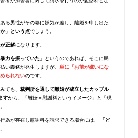
被害者が加害者に対して請求を行うのが慰謝料とな
、ある男性がその妻に嫌気が差し、離婚を申し出た
るか」という点
でしょう。
のが正解
になります。
て暴力を振っていた」
というのであれば、そこに民
支払い義務が発生しますが、
単に「お前が嫌いにな
認められない
のです。
てみても、
裁判所を通して離婚が成立したカップル
ます
から、「離婚＝慰謝料というイメージ」と「現
う。
法行為が存在し慰謝料を請求できる場合には、
「ど
す。