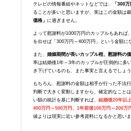
テレビの情報番組やネットなどでは、
「300
ることが多いと思いますが、実はこの金額は
価格」
に過ぎません。
よって慰謝料が1000万円のカップルもあれば
を出せば「300万円～400万円」という金額
また、
婚姻期間が長いカップル程、慰謝料の
率は結婚後1年～3年のカップルが圧倒的に多
き下げているのも、また事実と言えるでしょ
もちろん、慰謝料の金額は相手が行った不法
判断で大きく変動しますから、確定的なこと
い額の統計を基に判断すれば、
結婚後20年以
400万円～500万円、1年前後100万円～200万
値よりは現実に近い参考資料になるかと思い