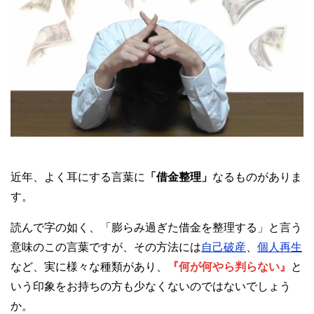
近年、よく耳にする言葉に
「借金整理」
なるものがありま
す。
読んで字の如く、「膨らみ過ぎた借金を整理する」と言う
意味のこの言葉ですが、その方法には
自己破産
、
個人再生
など、実に様々な種類があり、
『何が何やら判らない』
と
いう印象をお持ちの方も少なくないのではないでしょう
か。