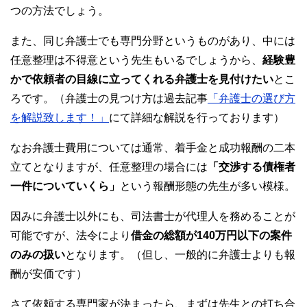
つの方法でしょう。
また、同じ弁護士でも専門分野というものがあり、中には
任意整理は不得意という先生もいるでしょうから、
経験豊
かで依頼者の目線に立ってくれる弁護士を見付けたい
とこ
ろです。（弁護士の見つけ方は過去記事
「弁護士の選び方
を解説致します！」
にて詳細な解説を行っております）
なお弁護士費用については通常、着手金と成功報酬の二本
立てとなりますが、任意整理の場合には
「交渉する債権者
一件についていくら」
という報酬形態の先生が多い模様。
因みに弁護士以外にも、司法書士が代理人を務めることが
可能ですが、法令により
借金の総額が140万円以下の案件
のみの扱い
となります。（但し、一般的に弁護士よりも報
酬が安価です）
さて依頼する専門家が決まったら、まずは先生との打ち合