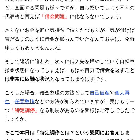
と、直面する問題も様々ですが、自ら招いてしまう不幸の
代表格と言えば
「借金問題」
に他ならないでしょう。
足りないお金を軽い気持ちで借りたつもりが、気が付けば
雪だるまのように借金が膨らんでいたなんてお話は、今時
珍しくもありませんよね。
そして返済に追われ、次々に借入先を増やしていく自転車
操業状態になってしまえば、もはや
自力で借金を返すこと
は非常に困難な状況となってしまう
はずです。
こうした場合、借金整理の方法として
自己破産
や
個人再
生
、
任意整理
などの方法が知られていますが、実はもう一
つ
「特定調停」
なる制度があるのを皆様はご存じでしたで
しょうか。
そこで本日は「
特定調停とは
？という疑問にお答えしま