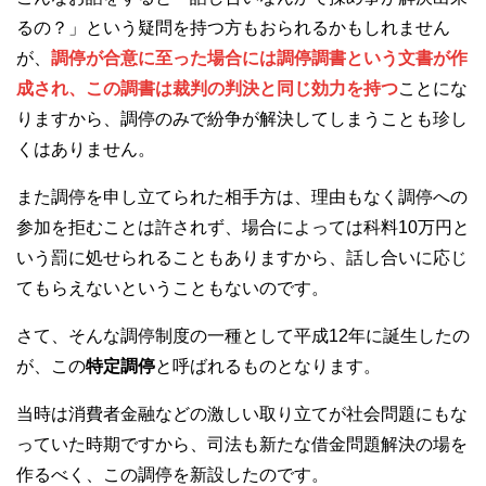
るの？」という疑問を持つ方もおられるかもしれません
が、
調停が合意に至った場合には調停調書という文書が作
成され、この調書は裁判の判決と同じ効力を持つ
ことにな
りますから、調停のみで紛争が解決してしまうことも珍し
くはありません。
また調停を申し立てられた相手方は、理由もなく調停への
参加を拒むことは許されず、場合によっては科料10万円と
いう罰に処せられることもありますから、話し合いに応じ
てもらえないということもないのです。
さて、そんな調停制度の一種として平成12年に誕生したの
が、この
特定調停
と呼ばれるものとなります。
当時は消費者金融などの激しい取り立てが社会問題にもな
っていた時期ですから、司法も新たな借金問題解決の場を
作るべく、この調停を新設したのです。