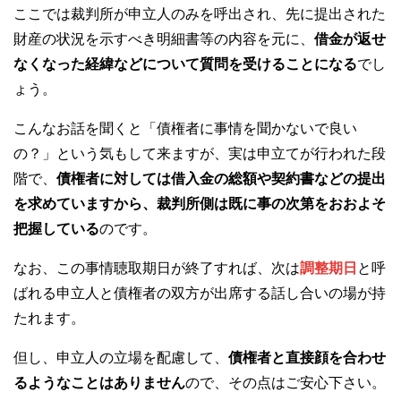
ここでは裁判所が申立人のみを呼出され、先に提出された
財産の状況を示すべき明細書等の内容を元に、
借金が返せ
なくなった経緯などについて質問を受けることになる
でし
ょう。
こんなお話を聞くと「債権者に事情を聞かないで良い
の？」という気もして来ますが、実は申立てが行われた段
階で、
債権者に対しては借入金の総額や契約書などの提出
を求めていますから、裁判所側は既に事の次第をおおよそ
把握している
のです。
なお、この事情聴取期日が終了すれば、次は
調整期日
と呼
ばれる申立人と債権者の双方が出席する話し合いの場が持
たれます。
但し、申立人の立場を配慮して、
債権者と直接顔を合わせ
るようなことはありません
ので、その点はご安心下さい。