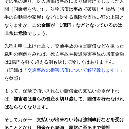
その名の通り、対人賠償は事故により傷付けてしまった人
間（同乗者を含む）、対物賠償は事故で破壊した物品（相
手の自動車や家屋）などに対する保険金支払い額の上限と
なりますが、
この金額が「1億円」などとなっているのは
非常に危険
でしょう。
先程も申し上げた通り、交通事故の損害賠償などを扱った
裁判の判例をみれば、死亡事故や後遺障害事故の賠償金額
は1億円を軽く超える例も決して珍しくはありません。
（詳細は
「交通事故の損害賠償について解説致します！」
を参照）
よって、保険で賄いきれない賠償金の支払い命令が下れ
ば、
加害者は自らの資産を切り崩して、賠償を行わなけれ
ばならなくなります。
そして万が一、
支払いが出来ない時は強制執行などを受け
ることとなり、預金から給与、家財に至るまで差押