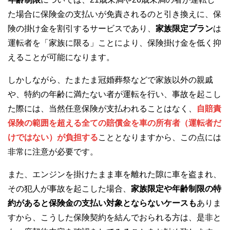
た場合に保険金の支払いが免責されるのと引き換えに、保
険の掛け金を割引するサービスであり、
家族限定プラン
は
運転者を「家族に限る」ことにより、保険掛け金を低く抑
えることが可能になります。
しかしながら、たまたま冠婚葬祭などで家族以外の親戚
や、特約の年齢に満たない者が運転を行い、事故を起こし
た際には、当然任意保険が支払われることはなく、
自賠責
保険の範囲を超える全ての賠償金を車の所有者（運転者だ
けではない）が負担する
こととなりますから、この点には
非常に注意が必要です。
また、エンジンを掛けたまま車を離れた隙に車を盗まれ、
その犯人が事故を起こした場合、
家族限定や年齢制限の特
約があると保険金の支払い対象とならないケースも
ありま
すから、こうした保険契約を結んでおられる方は、是非と