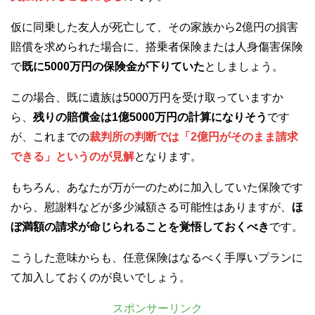
仮に同乗した友人が死亡して、その家族から2億円の損害
賠償を求められた場合に、搭乗者保険または人身傷害保険
で
既に5000万円の保険金が下りていた
としましょう。
この場合、既に遺族は5000万円を受け取っていますか
ら、
残りの賠償金は1億5000万円の計算になりそう
です
が、これまでの
裁判所の判断では「2億円がそのまま請求
できる」というのが見解
となります。
もちろん、あなたが万が一のために加入していた保険です
から、慰謝料などが多少減額さる可能性はありますが、
ほ
ぼ満額の請求が命じられることを覚悟しておくべき
です。
こうした意味からも、任意保険はなるべく手厚いプランに
て加入しておくのが良いでしょう。
スポンサーリンク