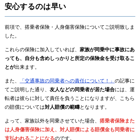
安心するのは早い
前項で、搭乗者保険・人身傷害保険についてご説明致しま
した。
これらの保険に加入していれば、
家族が同乗中に事故にあ
っても、自分も含めしっかりと所定の保険金を受け取るこ
とが
出来ます。
また、
「交通事故の同乗者への責任について！」
の記事に
てご説明した通り、
友人などの同乗者が居た場合
には、運
転者は彼らに対して責任を負うことになりますが、こちら
の賠償については
対人賠償の範疇
となります。
よって、家族以外を同乗させていた場合、
搭乗者保険また
は人身傷害保険に加え、対人賠償による賠償金も同乗者に
支払われることになる
のです。